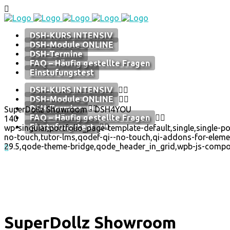
DSH-KURS INTENSIV
DSH-Module ONLINE
DSH-Termine
FAQ – Häufig gestellte Fragen
Einstufungstest
DSH-KURS INTENSIV
DSH-Module ONLINE
DSH-Termine
SuperDollz Showroom - DSH4YOU
FAQ – Häufig gestellte Fragen
140
Einstufungstest
wp-singular,portfolio_page-template-default,single,single-p
no-touch,tutor-lms,qodef-qi--no-touch,qi-addons-for-eleme
29.5,qode-theme-bridge,qode_header_in_grid,wpb-js-compose
SuperDollz Showroom