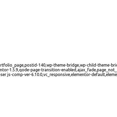
ortfolio_page,postid-140,wp-theme-bridge,wp-child-theme-brid
ntor-1.5.9,qode-page-transition-enabled,ajax_fade,page_not_
r js-comp-ver-6.10.0,vc_responsive,elementor-default,elemen