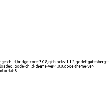
ge-child,bridge-core-3.0.8,qi-blocks-1.1.2,qodef-gutenberg--
loaded,,qode-child-theme-ver-1.0.0,qode-theme-ver-
tor-kit-6